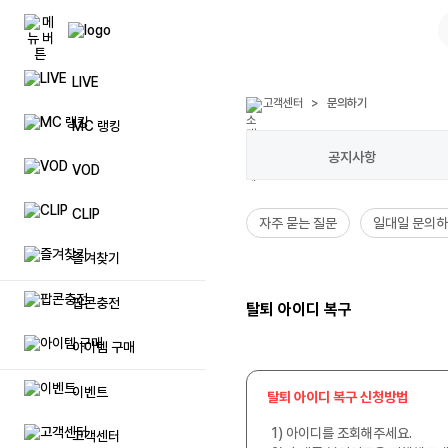
LIVE
팝콘(캐쉬)
풀방 입장권
공지사항
고객센터
>
문의하기
자주묻는
MC 랭킹
팝콘상품권 등록
리스트업
문의하기
일대일 
공지사항
VOD
이벤트 팝콘(캐쉬)
시청인원 업
제안하기
방송 민
CLIP
자주 묻는 질문
일대일 문의
럭셔리 팝콘(캐쉬)
방송저장 용량 추가
방송 및 장애신고
제재자 
즐겨찾기
프리미엄 닉네임 이용권
불법촬영물 등 유통신고
탈퇴 아이
팝콘충전
탈퇴 아이디 복구
매니저 추가
아이템 구매
이벤트
메가폰
탈퇴 아이디 복구 신청방법
1) 아이디를 조회해주세요.
고객센터
방송 입장효과