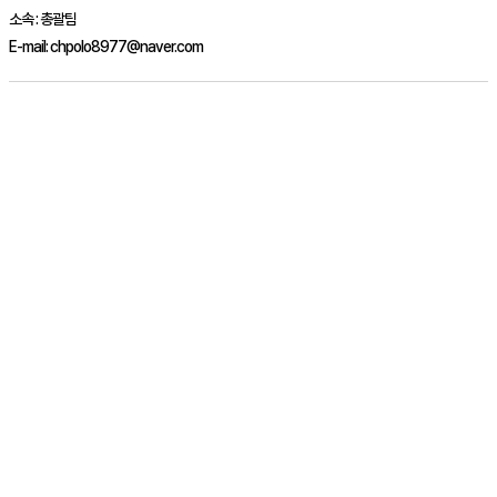
소속 :
총괄팀
E-mail:
chpolo8977@naver.com
짱티비 페이레터 이용 결제수단 간헐적 결제 불가 현상 안내 (2022-06-22)