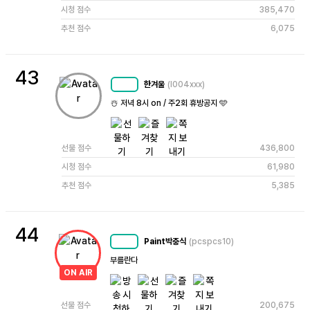
시청 점수
385,470
추천 점수
6,075
43
한겨울
(l004xxx)
MC
69
☃️ 저녁 8시 on / 주2회 휴방공지 🩵
선물 점수
436,800
시청 점수
61,980
추천 점수
5,385
44
Paint박충식
(pcspcs10)
MC
64
부를란다
ON AIR
선물 점수
200,675