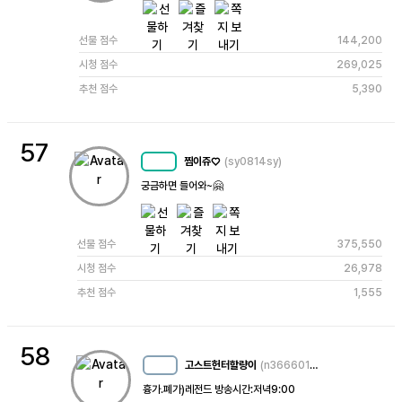
선물 점수
144,200
시청 점수
269,025
추천 점수
5,390
57
찜이쥬♡
(sy0814sy)
MC
56
궁금하면 들어와~🤗
선물 점수
375,550
시청 점수
26,978
추천 점수
1,555
58
고스트헌터할량이
(n3666015109357240420)
MC
17
흉가.폐가)레전드 방송시간:저녁9:00 