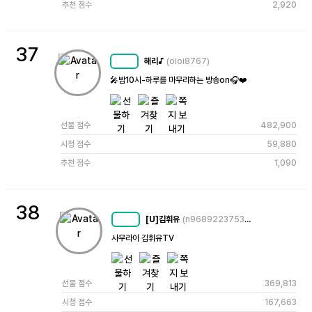
추천 점수
2,920
37
해리♪
(oioi8767)
MC
73
🎤밤10시-하루를 마무리하는 방송on🎧❤️
선물 점수
482,900
시청 점수
59,880
추천 점수
1,090
38
[U]김휘유
(n9689223753493230304)
MC
78
사무라이 김휘유TV
선물 점수
369,813
시청 점수
167,663