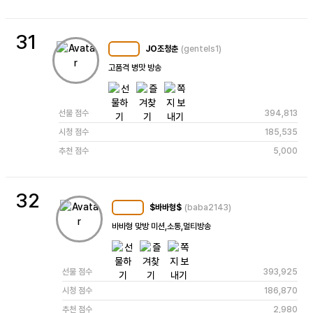
31
JO조청춘
(gentels1)
MC
104
고품격 병맛 방송
선물 점수
394,813
시청 점수
185,535
추천 점수
5,000
32
$바바형$
(baba2143)
MC
122
바바형 맞방 미션,소통,멀티방송
선물 점수
393,925
시청 점수
186,870
추천 점수
2,980