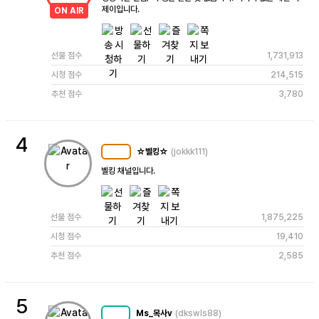
제이입니다.
ON AIR
선물 점수
1,731,913
시청 점수
214,515
추천 점수
3,780
4
☆벨킹☆
(jokkk111)
MC
113
벨킹 채널입니다.
선물 점수
1,875,225
시청 점수
19,410
추천 점수
2,585
5
Ms_목사v
(dkswls88)
MC
74