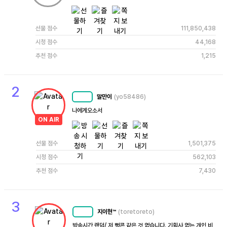
선물 점수
111,850,438
시청 점수
44,168
추천 점수
1,215
2
말만이
(yo58486)
MC
74
나에게오소서
ON AIR
선물 점수
1,501,375
시청 점수
562,103
추천 점수
7,430
3
지이현™
(toretoreto)
MC
79
방송시간 랜덤/ 저 뻥콘 같은 것 없습니다. 기획사 없는 개인 비