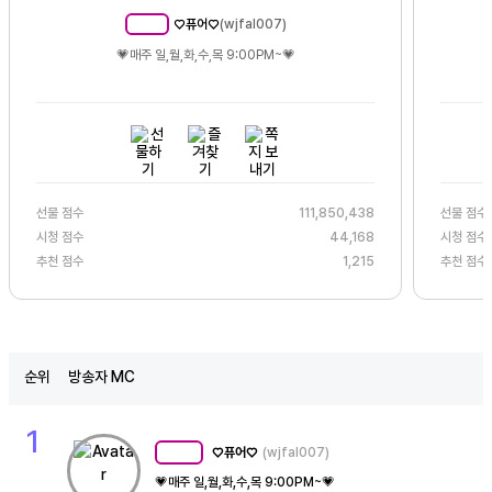
♡퓨어♡
(
wjfal007
)
MC
190
💗매주 일,월,화,수,목 9:00PM~💗
선물 점수
111,850,438
선물 점수
시청 점수
44,168
시청 점수
추천 점수
1,215
추천 점수
순위
방송자 MC
1
♡퓨어♡
(wjfal007)
MC
190
💗매주 일,월,화,수,목 9:00PM~💗