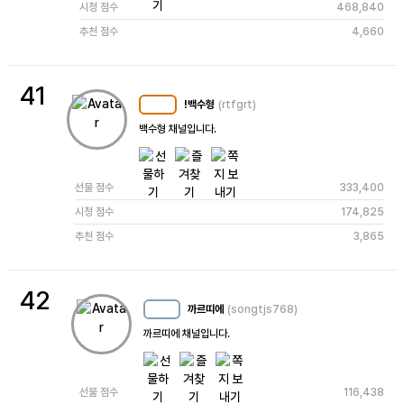
시청 점수
468,840
추천 점수
4,660
41
!백수형
(rtfgrt)
MC
101
백수형 채널입니다.
선물 점수
333,400
시청 점수
174,825
추천 점수
3,865
42
까르띠에
(songtjs768)
MC
34
까르띠에 채널입니다.
선물 점수
116,438