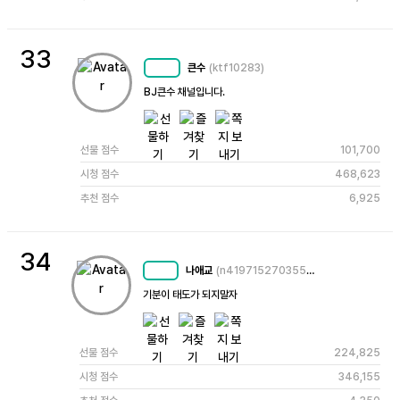
33
큰수
(ktf10283)
MC
54
BJ큰수 채널입니다.
선물 점수
101,700
시청 점수
468,623
추천 점수
6,925
34
나애교
(n4197152703557251224)
MC
56
기분이 태도가 되지말자
선물 점수
224,825
시청 점수
346,155