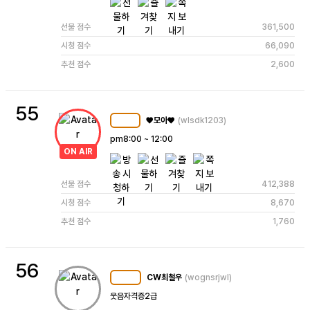
선물 점수
361,500
시청 점수
66,090
추천 점수
2,600
55
♥모아♥
(wlsdk1203)
MC
105
pm8:00 ~ 12:00 
ON AIR
선물 점수
412,388
시청 점수
8,670
추천 점수
1,760
56
CW최철우
(wognsrjwl)
MC
102
웃음자격증2급