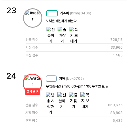
23
개쥬아
(kimhjj0406)
MC
49
노력은 배신하지 않는다
선물 점수
729,113
시청 점수
33,960
추천 점수
1,485
24
지아
(bok0705)
MC
13
❤️방송시간 am10:00~pm4:00❤️휴방 토,일
ON AIR
선물 점수
660,675
시청 점수
88,898
추천 점수
6,435