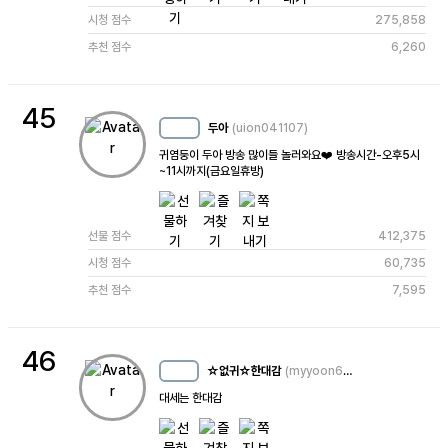
시청 점수
275,858
추천 점수
6,260
45
두아
(uion041107)
MC
25
귀염둥이 두아 방송 많이들 놀러와요❤️ 방송시간-오후5시
~11시까지(금요일휴방)
선물 점수
412,375
시청 점수
60,735
추천 점수
7,595
46
☆없귀☆한대감
(myyoon666)
MC
30
대세는 한대감