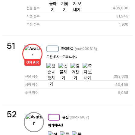
선물 점수
405,800
시청 점수
31,545
추천 점수
1,930
51
퀸아리♡
(eun000816)
MC
25
오전 11시~ 오후4시♡ 
ON AIR
선물 점수
383,638
시청 점수
43,455
추천 점수
8,985
52
유진
(okok1807)
MC
96
여기야유진