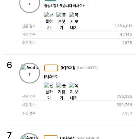
열심히잘하겟습니다 어서오소 ~ 
선물 점수
1,654,013
시청 점수
47,145
추천 점수
1,675
6
[K]효재킴
(tpdlzh333)
MC
128
[K]효재킴 
선물 점수
795,325
시청 점수
599,768
추천 점수
7,650
7
[S]원일☆
(ssida4800)
MC
108