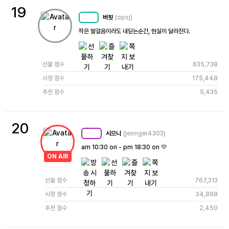
19
버핏
(opsj)
MC
71
작은 발걸음이라도 내딛는순간, 현실이 달라진다.
선물 점수
635,738
시청 점수
175,448
추천 점수
5,435
20
시으니
(jeonger4303)
MC
96
am 10:30 on - pm 18:30 on 💛
ON AIR
선물 점수
767,313
시청 점수
34,898
추천 점수
2,450