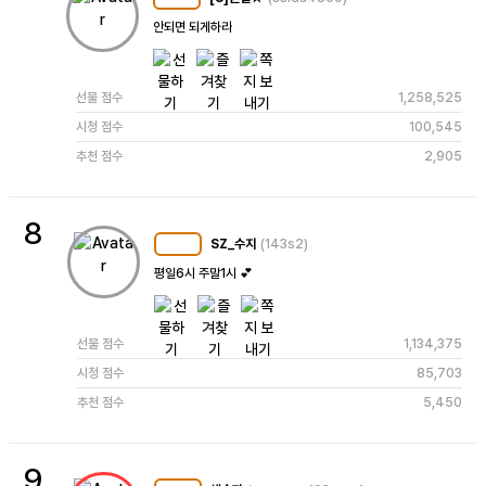
안되면 되게하라
선물 점수
1,258,525
시청 점수
100,545
추천 점수
2,905
8
SZ_수지
(143s2)
MC
105
평일6시 주말1시 💕
선물 점수
1,134,375
시청 점수
85,703
추천 점수
5,450
9