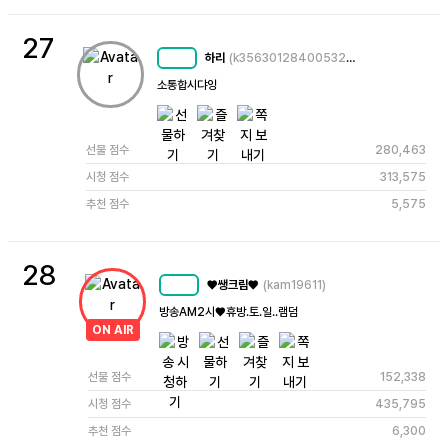
27
하리
(k3563012840053230531)
MC
65
소통합시댜잉
선물 점수
280,463
시청 점수
313,575
추천 점수
5,575
28
♥쌩크림♥
(kam19611)
MC
53
방송AM2시♥️휴방.토.일..램덤
ON AIR
선물 점수
152,338
시청 점수
435,795
추천 점수
6,300