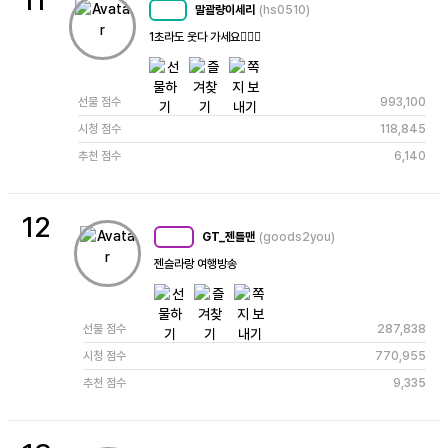
11
말괄량이세리
(hs0510)
MC
61
1초라도 웃다 가세요🙇🏻‍♀️
선물 점수
993,100
시청 점수
118,845
추천 점수
6,140
12
GT_젠틀맨
(goods2you)
MC
90
젠슬라랑 여행방송
선물 점수
287,838
시청 점수
770,955
추천 점수
9,335