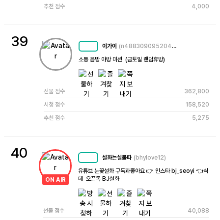
추천 점수
4,000
39
이가이
(n4883090952043230823)
MC
60
소통 음방 야방 미션  (금토일 랜덤휴방)
선물 점수
362,800
시청 점수
158,520
추천 점수
5,275
40
설화는실물파
(bhylove12)
MC
48
유튜브 눈꽃설화 구독과좋아요 👉 인스타 bj_seoyi 👈식
데  오픈톡 BJ설화
ON AIR
선물 점수
40,088