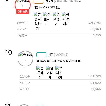
채숙자
(zxcvzxcv123zxcv123)
MC
108
아침8시~12시/오후랜덤. 
ON AIR
선물 점수
1,086,163
시청 점수
68,648
추천 점수
3,035
10
시우
(lee101112)
MC
72
❤️ 1부 오후1~3시 / 2부 오후 7~11시 ❤️
선물 점수
1,041,163
시청 점수
94,620
추천 점수
19,645