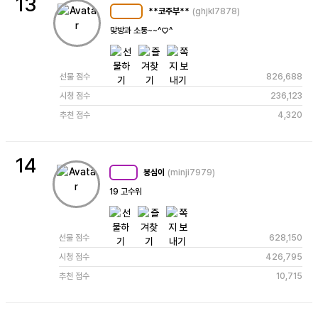
13
**코주부**
(ghjkl7878)
MC
124
맞방과 소통~~^♡^
선물 점수
826,688
시청 점수
236,123
추천 점수
4,320
14
봉심이
(minji7979)
MC
99
19 고수위
선물 점수
628,150
시청 점수
426,795
추천 점수
10,715