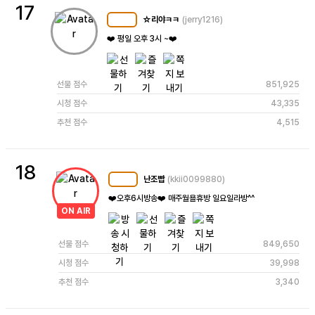
17
☆리야ㅋㅋ
(jerry1216)
MC
114
❤️ 평일 오후 3시 ~❤️
선물 점수
851,925
시청 점수
43,335
추천 점수
4,515
18
난조빱
(kkii0099880)
MC
110
❤️오후6시방송❤️ 매주월욜휴방 일요일라방^^
ON AIR
선물 점수
849,650
시청 점수
39,998
추천 점수
3,340