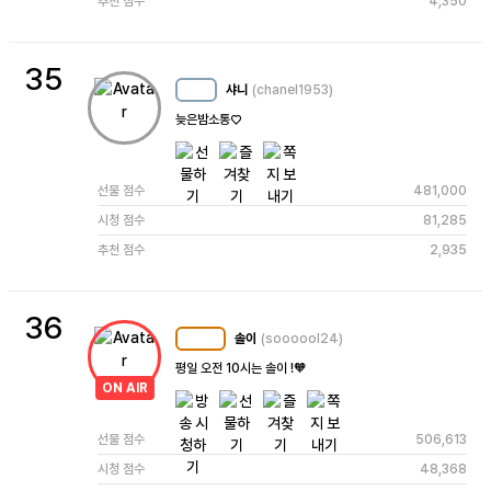
추천 점수
4,350
35
샤니
(chanel1953)
MC
31
늦은밤소통♡
선물 점수
481,000
시청 점수
81,285
추천 점수
2,935
36
솔이
(soooool24)
MC
122
평일 오전 10시는 솔이 !🧡
ON AIR
선물 점수
506,613
시청 점수
48,368