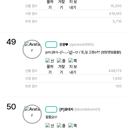
선물 점수
15,200
시청 점수
419,100
추천 점수
5,710
49
은콩♥
(qazwsx0660)
MC
43
pm:)8시~(۶•̀ᴗ•́)۶—̳͟͞͞♡ / 토,일 고정off (방장랜덤출몰!)
선물 점수
438,175
시청 점수
1,493
추천 점수
100
50
[P]꽃대지
(bbombbom01)
MC
62
할룽요🩷