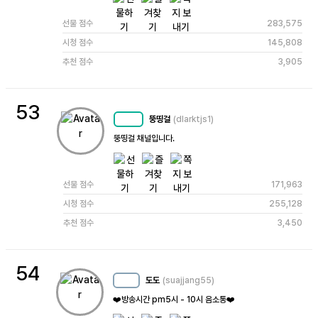
선물 점수
283,575
시청 점수
145,808
추천 점수
3,905
53
뚱띵걸
(dlarktjs1)
MC
77
뚱띵걸 채널입니다.
선물 점수
171,963
시청 점수
255,128
추천 점수
3,450
54
도도
(suajjang55)
MC
15
❤️방송시간 pm5시 - 10시 음소통❤️