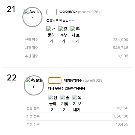
21
♡마야88♡
(boom1976)
MC
7
선빵오빠 채널입니다.
선물 점수
234,000
시청 점수
548,745
추천 점수
9,985
22
대명동억창수
(qwer9623)
MC
102
다시 웃을수 있을까?탕탕탕
선물 점수
105,550
시청 점수
650,100
추천 점수
10,455