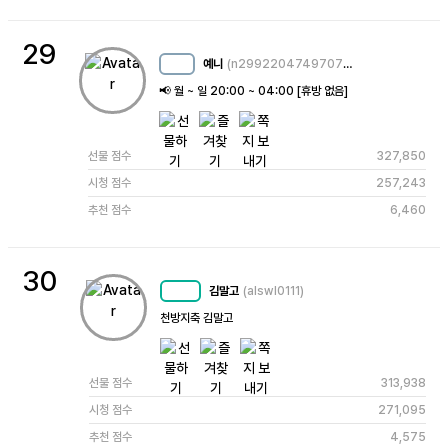
29
예니
(n2992204749707260211)
MC
11
📢 월 ~ 일 20:00 ~ 04:00 [휴방 없음]
선물 점수
327,850
시청 점수
257,243
추천 점수
6,460
30
김말고
(alswl0111)
MC
49
천방지축 김말고
선물 점수
313,938
시청 점수
271,095
추천 점수
4,575