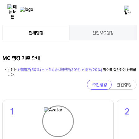
전체랭킹
신인MC랭킹
MC 랭킹 기준 안내
순위는
선물팝콘(50%) + 누적방송시청인원(30%) + 추천(20%)
점수를 합산하여
산정합
니다.
주간랭킹
월간랭킹
1
2