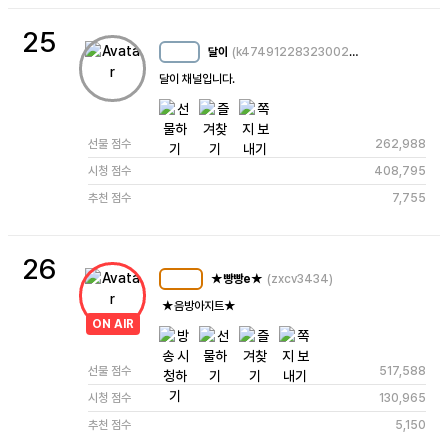
25
달이
(k4749122832300220524)
MC
23
달이 채널입니다.
선물 점수
262,988
시청 점수
408,795
추천 점수
7,755
26
★빵빵e★
(zxcv3434)
MC
105
 ★음방아지트★
ON AIR
선물 점수
517,588
시청 점수
130,965
추천 점수
5,150