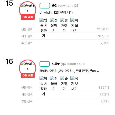
15
올킬
(dnwhdrnr123)
MC
74
dnwhdrnr123 채널입니다.
ON AIR
선물 점수
210,075
시청 점수
767,303
추천 점수
7,780
16
도희♥
(qwerasdf5531)
MC
68
평일1부 오전8~,2부 오후5~ , 주말 랜덤시간on ♡
ON AIR
선물 점수
826,113
시청 점수
77,213
추천 점수
3,725