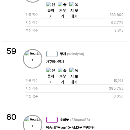
선물 점수
333,800
시청 점수
62,775
추천 점수
3,615
59
똥개
(seksiyou)
MC
30
개구리♡똥개
선물 점수
10,163
시청 점수
385,755
추천 점수
3,050
60
소희♥
(88nana88)
MC
85
방송시간❤pm10-AM2❤ 휴방랜덤