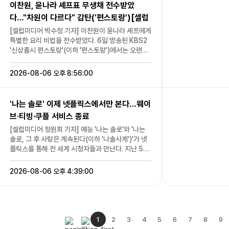
내 페넬로페(앤 해서웨이)와 아들 텔레마코스(톰 홀
이찬원, 윤나라 셰프표 무생채 전수받았
다”라고 덧붙였다. 오랜만에 착용한 교복이 민망하지
 재관
랜드)에게 돌아가기 위한 여정을 그린 작품이다. 개
다…"차원이 다르다" 감탄('편스토랑')[셀럽
않았냐는 질문에 진솔은 “제가 내년에 서른이다. 그
같
봉 첫날인 지난 5일 하루 동안 29만 1008명의 관객
런데 만 나이로 20대니까 이번 년도까지만 교복을
캡처]
람 이벤
을 동원하며 ‘스파이더맨: 브랜드 뉴 데이’를 제치고
[셀럽미디어 박수정 기자] 이찬원이 윤나라 셰프에게
입고, 내년부터는 다른 콘셉트를 하려 한다”라고 해
 브랜드
전체 박스오피스 1위를 차지했다. 뿐만 아니라, ‘왕과
특별한 요리 비법을 전수받았다. 6일 방송된 KBS2
웃음을 자아냈다. 인터뷰 시작 전, 공개된 ‘블루 블러
V·롯데
사는 남자’, ‘군체’의 첫날 개봉 스코어를 뛰어넘는 기
'신상출시 편스토랑'(이하 '편스토랑')에서는 오랜만
드(Blue Blood)’ 뮤직비디오에서 아르테미스 멤버
 포스터
록으로 눈길을 끌었다. 한편 이날 박스오피스 2위는
에 돌아온 '찬또셰프' 이찬원이 특별한 이벤트를 준비
들은 백금발에 푸른 색상의 렌즈, 의상 등으로 눈길을
에 따라
‘스파이더맨: 브랜드 뉴 데이’가 23만 7918명의 관
하는 모습이 공개됐다. 이날 이찬원은 “직접 만든 귀
2026-08-06 오후 8:56:00
끌었다. 전원 백금발을 택한 이유로 희진은 “저희가
품의 주
객을 모았고, 누적 464만 7270명을 기록했다. [셀
한 요리를 대접하고 싶은 사람이 있다”며 넷플릭스
데뷔 앨범 ‘달’에서부터 추구한 건 아르테미스는 각자
화의 여
럽미디어 전예슬 기자 news@fashionmk.co.kr /
'흑백요리사2' TOP5에 오른 '술 빚는 윤주모' 윤나
의 자아이자, 하나의 자아다. 그래서 다 같이 백금발
사진=유니버설 픽쳐스 제공]
라 셰프의 가게를 찾았다. 윤나라 셰프의 제자가 된
'나는 솔로' 이제 넷플릭스에서만 본다…웨이
을 했고, 렌즈도 같은 색으로 꼈다”면서 “렌즈가 파란
 등 특별
이찬원은 황태해장국과 무생채 등 윤주모만의 특별
색인 이유는 곡명이 ‘블루 블러드’라 파란색에 초점을
브·티빙·쿠플 서비스 종료
마다 서
한 레시피를 전수받았다. 윤주모는 자신만의 요리 노
맞췄다. 반면 ‘본 스터너’는 빨간색으로 다른 느낌을
의 재관
하우를 아낌없이 공개하며 이찬원의 특별한 한 상 준
[셀럽미디어 정원희 기자] 예능 '나는 솔로'와 '나는
준다”라고 설명했다. 이러한 변화를 시도한 이유로
 특전과
비를 도왔다. 특히 이날 공개된 무생채 레시피는 무의
솔로, 그 후 사랑은 계속된다(이하 '나솔사계')'가 넷
김립은 “장르적인 변화를 주는 것에 고민했다. 대표
 원하는
아삭한 식감을 살리는 손질법과 깊은 감칠맛을 더하
플릭스를 통해 전 세계 시청자들과 만난다. 지난 5일
님이 타이틀곡을 들려줬을 때 저희끼리도 당황스러
로 자리
는 양념 비법으로 눈길을 끌었다. 무는 결을 따라 채
부터 넷플릭스에는 SBS Plus·ENA 연애 예능 프로
웠다. ‘우리 색깔과 맞나?’라고 생각해서 대표님에게
 배우들
썰어 수분이 빠지는 것을 줄이고, 굵은 고춧가루로 먼
그램 '나는 솔로'가 전 세계에 독점 공개됐다. 스핀오
2026-08-06 오후 4:39:00
미팅을 요구하기도 했다”면서 “우여곡절이 많았지만
 관람을
저 색을 입힌 뒤 대파, 마늘, 생강, 매실청, 식초 등을
프 프로그램 '나솔사계'도 함께 만나볼 수 있다. 또한
대표님을 믿고 가보자 싶었다. 헤어 메이크업 선생님
'는 개
더해 풍미를 완성했다. 여기에 새우젓과 멸치액젓을
지난 5일 방송된 '나는 솔로' 265회부터 넷플릭스에
들도 ‘오히려 좋다, 대중성을 겨냥한 느낌이 있다’라
며 장기
넣어 감칠맛을 끌어올린 윤주모표 무생채를 맛본 이
서 단독 스트리밍하기 시작했다. 향후 새 에피소드도
고 하시더라. 매니아틱했던 것들이 좀 더 발전된 것
독을 비
찬원은 “차원이 다르다”며 감탄을 아끼지 않았다. 방
넷플릭스에서 독점으로 공개된다. 이로 인해 기존
같다”라고 밝혔다. ‘하피어-이고’는 새로운 차원의 레
요 배우
송 이후 공개된 레시피에도 관심이 이어졌다. 윤주모
OTT 플랫폼 쿠팡플레이, 웨이브, 티빙에서 제공되
1
2
3
4
5
6
7
8
9
벨로 도약하는 아르테미스의 작품이다. 앞서 ‘버츄얼
장을 찾
표 무생채는 무 1/2개, 다진 대파, 굵은 고춧가루, 다
던 '나는 솔로'와 '나는 솔로, 그 후 사랑은 계속된다