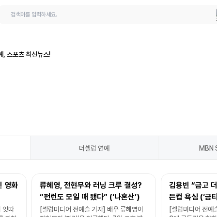
 질문
문의하기
원
이의신청
디 복구
더셀럽 연예
MBN 
 영화
류혜영, 전현무와 러닝 크루 결성?
김용빈 “금고 더
“펀런도 모일 때 됐다” (‘나혼산’)
든컵 욕심 (‘금
[셀럽캡처]
처]
 잇따
[셀럽미디어 전예슬 기자] 배우 류혜영이
[셀럽미디어 전예슬