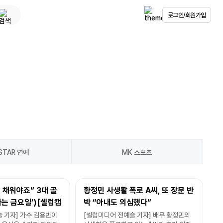
로그인/회원가입
STAR 연예
MK 스포츠
 채워야죠” 3대 골
황정민 사생활 폭로 A씨, 또 장문 반
타는 금요일’)[셀럽캡
박 “아내도 의심했다”
 기자] 가수 김용빈이
[셀럽미디어 전예슬 기자] 배우 황정민의