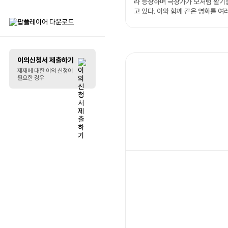
라 등장하며 극장가가 모처럼 활기
고 있다. 이와 함께 같은 영화를 여
리스트 꾸미기
관람하는 'N차 관람' 문화도 확산하
이다. 작품을 해석하고 관람 경험을
는 것은 물론, 굿즈와 각종 이벤트
말풍선
기는 새로운 영화 소비 방식이 하나
로 자리 잡고 있다. <b>◆ 다시 살아난 극
이의신청서 제출하기
장가…N차 관람도 함께 늘었다</b> 
제재에 대한 이의 신청이
필요한 경우
초 '왕과 사는 남자'가 천만 관객을
며 극장가에 활기를 불어넣었다. 이
목지', '군체', '와일드씽' 등도 잇따
분기점을 넘기며 흥행에 성공했고,
던 극장가는 다시 관객들의 발길이
고 있다. 눈에 띄는 변화는 흥행작 증가와
함께 N차 관람 문화도 더욱 뚜렷해
다는 점이다. 과거에는 좋아하는 영
두 번 더 보는 수준이었다면, 최근
러 차례 극장을 찾는 것 자체가 하
화로 자리 잡고 있다. 대표적인 사례는 나
홍진 감독의 신작 '호프'다. 작품은
지대에 위치한 호포항 출장소장 범
을 주민들로부터 호랑이 출현 소식
되고, 예상치 못한 현실과 마주하면
지는 이야기를 그린다. 장르를 넘나드는 독