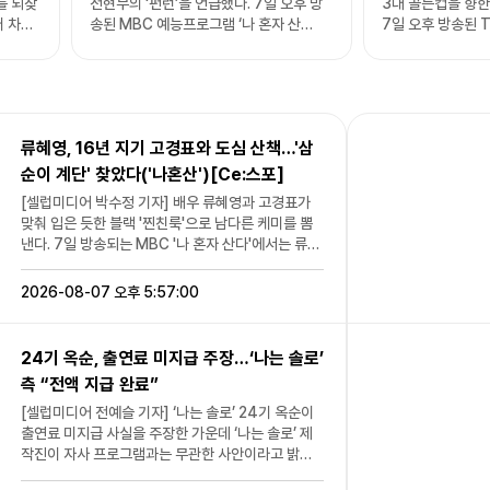
를 되찾
전현무의 ‘펀런’을 언급했다. 7일 오후 방
3대 골든컵을 향한
러 차례
송된 MBC 예능프로그램 ‘나 혼자 산
7일 오후 방송된
는 모습
다’(‘나혼산’)에서는 류혜영이 무지개 회원
‘금타는 금요일’에
 공유하
으로 출연했다. 김신영은 류혜영에게 “못
하는 김용빈의 모습이 
까지 즐
본 새 더 마르신 것 같다”라고 말했다. 이를
춘길은 골든컵 각각 
의 문화
들은 전현무는 “펀런을 계속하니까 살이
성주가 춘길에게 
빠지는 것”이라고 전했다. 류혜영은 “펀런
묻자 김용빈은 “아
류혜영, 16년 지기 고경표와 도심 산책…'삼
올해
은 안 죽는다”라고 맞장구쳤다. 그러면서
하는 계산을 하더라”
 돌파하
“아니 근데 저 안 그래도 찐런을 봤다”라고
주가 “3대 골든컵
순이 계단' 찾았다('나혼산')[Ce:스포]
후 '살
덧붙였다. 전현무가 “하고 싶었냐”라고 묻
김용빈은 “욕심이 
[셀럽미디어 박수정 기자] 배우 류혜영과 고경표가
라 손익
자 류혜영은 “아니요. 진짜 못 보겠더라”라
게 금고를 샀지 않
맞춰 입은 듯한 블랙 '찐친룩'으로 남다른 케미를 뽐
 침체됐
고 해 웃음을 자아냈다. 또 “이제 펀런도 모
답했다. 김용빈은 남진의 ‘미워도 다시 한
낸다. 7일 방송되는 MBC '나 혼자 산다'에서는 류혜
 이어지
일 때가 됐다”라고 해 이목을 집중시켰다.
번’을 선곡했다. 
영이 16년 지기 절친인 고경표와 함께 한여름 산책에
[셀럽미디어 전예슬 기자
라고 밝히며 “성
나서는 모습이 공개된다. 공개된 사진에는 서울 도심
2026-08-07 오후 5:57:00
지고 있
news@fashionmk.co.kr / 사진=MBC
됐다. 그 당시 클
을 함께 걷는 류혜영과 고경표의 모습이 담겼다. 두
화를 한
'나혼산' 캡처]
게 가요를 부르는 
사람은 블랙 티셔츠와 선글라스 등 비슷한 스타일의
에는 여
생님처럼 노래해야
패션으로 시선을 사로잡는다. 특히 고경표는 블랙 패
나의 문
머니께서 말씀해 주
24기 옥순, 출연료 미지급 주장…‘나는 솔로’
션에 얽힌 이유를 공개해 웃음을 자아낸다. 그는 "말
고 사랑하는 노래다”
측 “전액 지급 완료”
라 보이거든"이라며 자신의 패션을 '행복 감추기' 스
 비무장
빈은 이 곡을 선곡
타일이라고 설명해 무지개 회원들의 폭소를 유발한
[셀럽미디어 전예슬 기자] ‘나는 솔로’ 24기 옥순이
석이 마
한 번’이라는 제목이
다. 류혜영은 "둘이 만나면 하염없이 걸어요"라며 평
출연료 미지급 사실을 주장한 가운데 ‘나는 솔로’ 제
을 듣게
한 번 (타고 싶다)
소에도 고경표와 자주 산책을 하며 이야기를 나눈다
작진이 자사 프로그램과는 무관한 사안이라고 밝혔
서 벌어
다. 경합 결과, 김용빈은 99점 고득점을 받
고 밝힌다. 이날은 류혜영이 직접 준비한 산책 코스를
다. ENA, SBS플러스 ‘나는 솔로’ 제작사 촌장엔터테
아 눈길을 끌었다. [셀럽미디어 전예슬 기