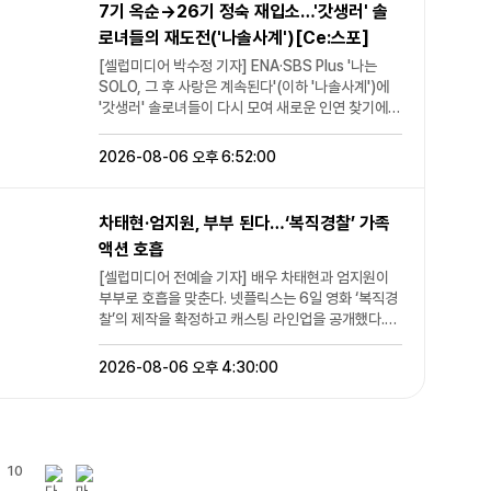
아침 식사 준비를 맡은 염정아는 이른 시간부터 분주
7기 옥순→26기 정숙 재입소…'갓생러' 솔
하고, 기존에 하지 않았던 새로운 타이틀곡 느낌으로
대부분 말풍선 끊어 치는 습관 때문에 늘어
하게 움직였다. 직접 준비한 메뉴는 충무김밥을 비롯
로녀들의 재도전('나솔사계')[Ce:스포]
컴백하게 됐죠.”(희진) “1년 2개월 만이라 저희도 너
난 거지 하나 안에 다 쳐서 보냈으면 절반
해 매콤한 오징어와 어묵 무침, 명란 두부젓국, 어제
무 기다렸어요. 팬들도 기다려주셨던 만큼 뭐든 마다
이하였다”라며 “황정민이 숨기고 안 깐 문
담근 새콤한 섞박지까지였다. 염정아는 새우젓 국물
[셀럽미디어 박수정 기자] ENA·SBS Plus '나는
하지 않고 릴스, 콘텐츠, 모든 음방 등 열심히 할 자신
자도 있다. 내용이 너무 사생활이라 고소장
만 활용해 건더기 없이 깔끔한 명란 두부젓국을 만들
SOLO, 그 후 사랑은 계속된다'(이하 '나솔사계')에
이 있어요. 준비하면서 저희끼리도 너무 힘들 땐 공백
에도 못 넣은 것”이라고 주장했다. 다만 A
었고, 부족한 감칠맛은 액젓으로 채웠다. 여기에 파와
'갓생러' 솔로녀들이 다시 모여 새로운 인연 찾기에
기를 떠올리자고 했죠.”(진솔) <@1> 아르테미스는
씨가 공개한 내용은 모두 개인 SNS를 통
청양고추를 더해 시원하고 깊은 맛을 완성했다. 충무
나선다. 6일 오후 10시 30분 방송되는 '나솔사계'에
데뷔 때부터 독창적인 세계관을 강점으로 내세웠다.
해 밝힌 일방적인 주장으로, 사실관계는 확
김밥은 막내들의 몫이었다. 강유석과 노윤서는 충무
서는 '나는 SOLO' 출신 7기 옥순, 14기 영자, 24기
2026-08-06 오후 6:52:00
그렇다면 이번 ‘하이퍼-이고’는 기존 서사와 어떤 연
인되지 않았다. 앞서 A씨는 지난달부터 황
김밥을 싸던 중 갑작스럽게 고추냉이 복불복을 제안
현숙, 26기 정숙과 영자, 그리고 '나솔사계' 골싱 특
결점을 갖고 있을까. 멤버들은 이번 앨범을 기존 이야
정민과 사적인 관계였다고 주장하며 통화
하며 비밀 작전에 돌입했다. 누가 고추냉이가 듬뿍 들
집 출신 국화가 '사계 민박'에 재입소하는 모습이 공
기를 마무리하는 것이 아닌, 한 단계 더 확장된 새로
녹취와 메시지 등을 공개해왔다. 반면 황정
어간 김밥을 먹게 될지 모르는 상황에서 두 사람은 장
개된다. 이날 7기 옥순은 금발 헤어스타일로 등장해
차태현·엄지원, 부부 된다…‘복직경찰’ 가족
운 챕터라고 설명했다. “전에 메시지는 상처받은 자
민 측은 A씨를 스토킹 범죄 피의자로 규정
난기 가득한 모습을 보였다. 마침내 완성된 첫 아침
눈길을 끈다. '솔로나라'와 '사계 민박'을 모두 거친 세
들의 모임, 크루 같은 존재였어요. 힘들거나, 상처 받
액션 호흡
하며 관련 혐의가 인정돼 법원으로부터 벌
상. 네 사람은 염정아 표 충무김밥과 오징어·어묵 무
번째 도전인 그는 "아직도 모태 솔로인 상황"이라며
은 사람이 있으면 저희와 함께 에너지를 느끼고 위로
금 300만원의 약식명령이 내려졌다고 밝
침을 맛보기 시작했다. 특히 오징어 어묵 무침을 맛본
43년째 연애 경험이 없다고 털어놓는다. 이어 "나한
[셀럽미디어 전예슬 기자] 배우 차태현과 엄지원이
를 받자는 의미였죠. 이번에는 상처 받은 영혼들이 새
혔다. A씨는 이에 불복해 정식재판을 청구
노윤서는 “미쳤다”고 감탄하며 폭풍 먹방을 이어갔
테 맞는 사람이라는 확신이 들 때까지 남들보다 시간
부부로 호흡을 맞춘다. 넷플릭스는 6일 영화 ‘복직경
로운 자아를 찾고, 깨고 나와서 새로운 세계로 확장하
했으며 황정민을 상대로 손해배상 청구 소
다. 하지만 평온함도 잠시, 고추냉이 김밥의 주인공이
이 더 많이 드는 것 같다"고 자신의 연애관을 설명한
찰’의 제작을 확정하고 캐스팅 라인업을 공개했다.
는 의미에요. 확장된 세계관으로 봐주시면 됩니
송도 제기한 상태다. [셀럽미디어 전예슬
된 사람은 염정아였다. 한입 베어 문 순간 뒤늦게 올
다. 14기 영자는 화이트 원피스를 입고 등장해 "연애
‘복직경찰’은 여행을 떠난다고 말한 아내가 사실은 비
다.”(희진) 전작들과 비교하면 이번 타이틀곡 ‘본 스
기자 news@fashionmk.co.kr / 사진=
라오는 매운맛에 염정아는 당황했고, “너 이리 와”라
는 비공식적으로 활동을 했지만 결국 제 인연이 없었
밀 작전에 투입되고, 홀로 다섯 남매를 돌보게 된 강
2026-08-06 오후 4:30:00
터너’는 분위기가 확연히 다르다. 기존의 미학적이고
셀럽미디어DB]
며 강유석를 향해 외쳤다. 강유석은 “누나가 들자마
다"고 아쉬움을 드러낸다. 이어 "벌써 삼수생인데 이
력반 형사 동식이 예기치 않게 범죄 조직 소탕 작전에
몽환적인 색채를 유지하면서도 보다 직관적이고 대
자 약간 저거 같았다”고 말했고, 김선영 역시 “장난
제는 졸업하고 싶다"고 솔직한 심정을 밝힌다. 이후
휘말리면서 벌어지는 가족 액션 코미디다. 차태현은
중적인 사운드를 택했다. 멤버들 역시 처음 곡을 들었
아니다. 많이 넣었다”고 놀라워했다. 염정아는 “얘네
자신과 같은 1984년생이자 '삼수생'인 7기 옥순을
진급 시험을 앞두고 하루아침에 다섯 남매의 육아를
을 때는 적잖이 당황했다고 털어놓기도. “장르적인
위험한 애들이네”라며 웃음을 터뜨렸다. 뜻밖의 복불
보고 안도의 미소를 짓는다. 24기 현숙은 이전과 달
책임지게 된 강력반 형사 동식 역을 맡는다. 육아와
변화를 주는 것에 고민했어요. 대표님이 타이틀곡을
복에도 아침 식사의 만족도는 높았다. 김선영은 연신
라진 스타일로 시선을 사로잡는다. 꽃무늬 원피스 대
형사 업무를 동시에 감당해야 하는 현실적인 가장의
10
들려주셨을 때 저희끼리도 당황스러웠죠. ‘우리 색깔
“너무 맛있다”며 감탄했고, 네 사람 모두 염정아가 만
신 청바지와 화이트 블라우스를 매치한 모습으로 등
모습을 특유의 친근한 매력과 코믹한 연기로 풀어낼