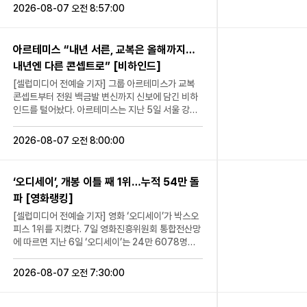
함께 걷는다. 한낮의 뜨거운 햇볕 아래에서도 두 사람
인먼트는 지난 6일 “24기 옥순의 촌장엔터테인먼트
가 갈렸
자 news@fashio
2026-08-07 오전 8:57:00
은 땀을 흘리며 "최고의 여름이야"라고 말해 유쾌한
프로그램 출연료는 전액 지급 완료된 상태”라고 밝혔
를 이어
=TV조선 '금타는 
분위기를 더한다. 산책 도중 고경표는 길을 걷는 학생
다. 앞서 옥순은 지난 5일 자신의 SNS를 통해 “1년
봉 3일
들을 보며 "우리를 알아볼까?"라고 말한 뒤 직접 선
넘게 못 받고 있는 출연료가 있다”라며 출연료 미지
 배우
아르테미스 “내년 서른, 교복은 올해까지…
글라스를 벗고 먼저 인사를 건넨다. 예상치 못한 인사
급 사실을 공개했다. 그는 “촬영 후 한두 달이면 출연
고 개봉
내년엔 다른 콘셉트로” [비하인드]
에 학생들이 웃으며 반응하자 만족스러운 미소를 짓
료가 들어오는 줄 알았는데 몇 달이 지나도 지급되지
히
고, 계속해서 거리 곳곳에 인사를 건네는 모습으로 류
않았다”라며 “이후 같은 제작진에게 다시 섭외 연락
[셀럽미디어 전예슬 기자] 그룹 아르테미스가 교복
과 복선
혜영까지 웃음을 터뜨리게 만든다. 또 두 사람은 드라
이 와 출연료를 받지 못했다고 이야기했지만, 지급된
콘셉트부터 전원 백금발 변신까지 신보에 담긴 비하
는 팬덤
마 '내 이름은 김삼순'의 촬영지로 알려진 일명 '삼순
줄 알았다는 답변을 들었다”라고 주장했다. 이어 두
인드를 털어놨다. 아르테미스는 지난 5일 서울 강남
람으로
이 계단'을 찾는다. 계단을 오르던 중 예상치 못한 설
번째 촬영까지 마쳤지만 현재까지도 출연료를 받지
구 청담동에 위치한 한 카페에서 새로운 앨범 ‘하이
커뮤니티
레는 순간이 펼쳐질 예정이어서 궁금증을 높인다. 한
못했다며 “대표에게 연락하라는 안내를 받았지만 전
퍼-이고(Hyper-Ego)’ 발매 전 취재진을 만나 앨범
유하고,
2026-08-07 오전 8:00:00
편 류혜영과 고경표의 한여름 산책은 7일 오후 11시
화와 문자 모두 닿지 않았다”라고 토로했다. 다만 옥
과 관련해 다양한 이야기를 나눴다. 이날 Mnet ‘엠카
시 극장
10분 방송되는 MBC '나 혼자 산다'에서 확인할 수
순은 해당 방송 프로그램명을 직접 언급하지 않았다.
운트다운’ 출연을 앞두고, 아르테미스는 무대 의상인
소비 패
있다. [셀럽미디어 박수정 기자
이후 온라인에서는 그가 출연했던 ‘나는 솔로’, ‘나는
교복을 입고 등장해 시선을 모았다. 이에 대해 진솔은
‘오디세이’, 개봉 이틀 째 1위…누적 54만 돌
news@fashionmk.co.kr / 사진=MBC '나 혼자
솔로, 그 후 사랑은 계속된다’(이하 ‘나솔사계’), ‘지지
“‘본 스터너(Born Stunner)’의 메인 착장”이라며
종 밈을
산다' 캡처]
파 [영화랭킹]
고 볶는 여행’ 등이 아니냐는 추측이 확산됐다. 논란
“어떤 의상을 해야 가장 돋보일 수 있을까에 초점을
심을 모
이 커지자 ‘나는 솔로’ 측은 즉각 입장을 내고 자사 프
맞췄다”라고 말했다. 이어 “그동안 화려하게 입어보
공유하는
[셀럽미디어 전예슬 기자] 영화 ‘오디세이’가 박스오
로그램과는 관련이 없다고 선을 그었다. 옥순은 ‘나는
고, 단순하게도 입어봤는데 팬들은 단순하지만 확실
 또 다
피스 1위를 지켰다. 7일 영화진흥위원회 통합전산망
솔로’ 24기에 출연해 얼굴을 알렸다. [셀럽미디어 전
한 캐릭터를 좋아해주시더라. 외국분들은 코스프레
 굿즈·
에 따르면 지난 6일 ‘오디세이’는 24만 6078명의
예슬 기자 news@fashionmk.co.kr / 사진=인스
로 입고 오시기도 하고, 거기서 영감을 받았다”라며
시대
일일 관객을 동원해 박스오피스 1위를 유지했다. 누
타그램]
“최대한 단순하지만 저희 캐릭터를 살려보자 싶었
적 관객 수는 54만 1156명이다. ‘오디세이’는 10년
2026-08-07 오전 7:30:00
다”라고 전했다. 또 “‘킬빌’이라는 영화에서 레퍼런스
에는 회
간 이어진 트로이 전쟁을 승리로 이끈 영웅 오디세우
를 따왔다. 교복을 입으면 너무 세보이지도 않으면서
나 특별
스(맷 데이먼)가 왕의 부재를 틈타 그를 기다리는 아
저희 스토리텔링을 잘 녹일 것 같아서 선택하게 됐
, 배우