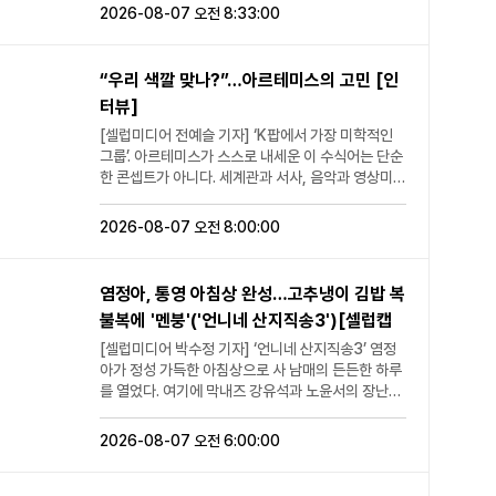
번 무대가 오랜 열세를 끊을 기회가 될 수 있을지 관
포유’는 전국 기준 시청률 3.3%를 기록했다. 이는 동
nmk.co.kr / 사진
가. 아니랄 때는 불륜이라고 추궁해놓고 이
2026-08-07 오전 8:33:00
심이 집중된다. 정서주는 박현빈의 '아름다운 약속'으
시간대 전 채널 1위이자 일일 종합편성채널 프로그램
금요일' 캡처]
제와서는 왜 또 죽어도 절대 관계 1도 없다
로 승부수를 띄운다. 무대가 끝나자 출연진은 "천사
전체 1위에 해당하는 수치다. 순간 최고 시청률은
고 난리”라고 적었다. 그러면서 “이렇게 일
가 내려온 것 같다", "정서주를 위한 노래였다", "요정
3.5%까지 치솟으며 목요일 예능 정상에 올랐다. 이
관된 입장이 하나도 없다. 얜 얘대로 아내
“우리 색깔 맞나?”…아르테미스의 고민 [인
같았다"는 반응을 쏟아내며 극찬을 아끼지 않았다고.
날 방송은 ‘웃으면 복이 와요’ 특집으로 꾸며져 개그
가 가니까 너는 어디에도 오면 안 된다면서
터뷰]
승패를 가를 변수도 기다리고 있다. 챕터3 첫 메기 싱
맨들이 TOP7의 듀엣 파트너로 출격했다. 박성호,
내 이동권까지 제한했다. 내가 아무것도 아
어가 모습을 드러내며 무대의 흐름을 단숨에 뒤흔든
이세영, 조수연, 김나희, 김태원, 김용명 등이 무대에
[셀럽미디어 전예슬 기자] ‘K팝에서 가장 미학적인
닌데 뭘 그렇게 둘은 서로 숨기고, 조지고,
것. 단 한 소절만으로 현장 분위기를 압도한 비밀병기
올라 웃음은 물론 수준급 노래 실력까지 선보이며 시
그룹’. 아르테미스가 스스로 내세운 이 수식어는 단순
그걸 나한테 또 맨날 와서 일러대고 읍소하
의 정체는 7일 오후 10시 방송된다. [셀럽미디어 신
청자들의 눈길을 사로잡았다. 특히 조수연은 ‘36세
한 콘셉트가 아니다. 세계관과 서사, 음악과 영상미를
고 그런 거냐”라며 “황 와이프한테 숨길 수
아람 기자 news@fashionmk.co.kr / 사진=TV조
장원영’이라는 부캐로 등장해 강수지의 ‘보라빛 향
유기적으로 엮어 자신들만의 장르를 구축해온 이들
야 있지. 근데 적어도 아내가 추궁하고, 나
선 제공]
기’와 윤태화와 함께한 ‘찰랑찰랑’ 무대를 선보였다.
은 이번 신보 ‘하이퍼-이고(Hyper-Ego)’를 통해 또
를 의심한다는 걸 쫓아와서 일러바치면서
2026-08-07 오전 8:00:00
몸을 아끼지 않는 퍼포먼스와 안정적인 가창력을 앞
한 번 변화를 택했다. “우리 색깔과 맞나?”라는 고민
‘내가 너 쉴드쳤어!’ 이러면 안 된다”라고
세워 총 194점을 획득, 이날 최종 1위를 차지했다.
끝에 대중성을 품은 새로운 도전을 선택한 아르테미
주장했다. 아울러 A씨는 형사 사건과 관련
김나희는 ‘나이유’로 출연해 나미의 ‘슬픈 인연’과 허
스는 여전히 자신들만의 철학을 잃지 않은 채 더 넓은
해서도 “피차 쌍방이다. 쌍방 분쟁을 일방
염정아, 통영 아침상 완성…고추냉이 김밥 복
찬미와 함께한 ‘불나비’ 무대로 192점을 기록하며 선
세상을 향해 나아가고 있었다. 아르테미스는 지난 6
형사화시켜서 입을 막은 것이 문제”라며
불복에 '멘붕'('언니네 산지직송3')[셀럽캡
두권 경쟁을 펼쳤다. 박성호는 ‘압구정 송소희’로 변
일 서울 강남구 청담동에 위치한 한 카페에서 ‘하이
“기존 관계가 있었다고 나중의 스토킹이
신해 요들과 트로트를 접목한 무대를 선보였고, 이세
처]
퍼-이고’ 발매 전 취재진을 만나 앨범과 관련한 다양
법적으로 불가능해지는 것은 아니라는 점
[셀럽미디어 박수정 기자] ‘언니네 산지직송3’ 염정
영은 진정성 있는 보컬로 감동을 안겼다. 김태원은 김
한 이야기를 나눴다. 1년 2개월이라는 공백은 결코
을 알고 있지만 그 반대도 마찬가지다. 형
아가 정성 가득한 아침상으로 사 남매의 든든한 하루
광석의 ‘그날들’로 깊은 울림을 전하며 호평을 받았
짧지 않았다. 그만큼 이번 컴백을 향한 멤버들의 설렘
사 분쟁이 생겼다고 해서 앞선 1년여의 상
를 열었다. 여기에 막내즈 강유석과 노윤서의 장난기
고, 김용명은 ‘전선야곡’과 ‘화려한 싱글’ 무대로 웃음
도, 부담감도 컸을 터. 오랜 기다림 끝에 팬들 앞에 다
호작용 전체를 소급시켜 가해자의 일방 접
넘치는 고추냉이 복불복까지 더해지며 웃음을 안겼
을 선사했다. ‘미스트롯 포유’는 매주 목요일 오후 10
시 서게 된 아르테미스는 그 어느 때보다 다양한 구성
근과 피해자의 일관된 거부 혹은 달래기로
다. 6일 방송된 tvN 예능 프로그램 ‘언니네 산지직송
2026-08-07 오전 6:00:00
시 방송된다. [셀럽미디어 전예슬 기자
과 새로운 색깔의 앨범을 준비했다고 자신했다. “1년
바꿀 수 있는 것도 아니다”라고 밝혔다. 또
3’ 2회에서는 통영으로 향한 사 남매 염정아, 김선영,
news@fashionmk.co.kr / 사진=TV조선 '미스트
2개월 만에 컴백하게 돼서 긴장되고 설렘도 있어요.
2023년부터 2025년까지의 문자 발신
강유석, 노윤서의 두 번째 이야기가 공개됐다. 이날
롯 포유' 캡처]
오랜만에 컴백하는 만큼 앨범 구성도 다양하게 준비
횟수를 월별로 정리해 공개하며 “저것도