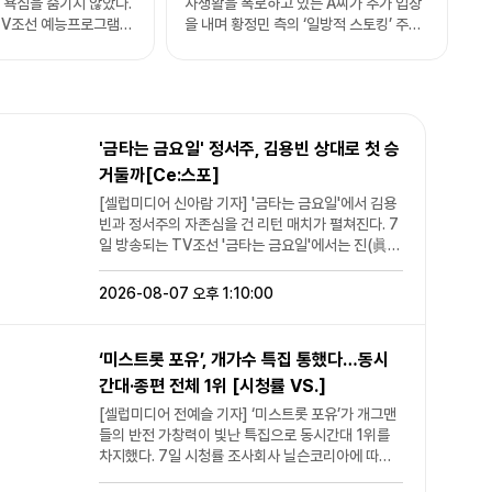
 욕심을 숨기지 않았다.
사생활을 폭로하고 있는 A씨가 추가 입장
 TV조선 예능프로그램
을 내며 황정민 측의 ‘일방적 스토킹’ 주장
서는 3대 골든컵에 도전
에 재차 반박했다. 이번에는 황정민의 아내
그려졌다. 김용빈과
를 언급하며 자신의 주장을 이어갔다. A씨
1대, 2대 우승자다. 김
는 7일 자신의 SNS를 통해 장문의 글을
해주고 싶은 말이 있냐고
게재했다. A씨는 “남편들이 미혼녀랑 이입
직도 금을 또 타시려고
을 해가면서 나페스 야설을 몇 달간 공유하
'금타는 금요일' 정서주, 김용빈 상대로 첫 승
라며 경계했다. 김성
고, 섹시하다 야하다 감상문을 쓰든 멀프
 욕심이 있나”라고 하자
(멀티 프로필)로 1년 반을 얘기하고 술 먹
거둘까[Ce:스포]
있다. 계속 말씀 드리는
고 전화해서 안고 싶다고 해도 너그러운 분
[셀럽미디어 신아람 기자] '금타는 금요일'에서 김용
나. 더 채워야 한다”라고
들이 많네”라고 적었다. 이어 “작년에 상담
빈과 정서주의 자존심을 건 리턴 매치가 펼쳐진다. 7
받았을 때 현직 변호사 중에 이를 혼인부정
일 방송되는 TV조선 '금타는 금요일'에서는 진(眞)
박현빈은 자신의 인생곡이
정황으로 안 본 분은 한 군데도 없었다”라
김용빈과 진(眞) 정서주가 데스매치 무대에서 다시
악하다가 대중가요를 하게
며 “내가 그걸 주장하려는 게 아니라 일방
한 번 맞붙는다. 여기에 챕터3의 첫 메기 싱어까지 합
2026-08-07 오후 1:10:00
래식 느낌을 버리고 편하
이었다고 주장하기 매우 어렵다는 것”이라
류하며 예측 불가한 승부를 예고한다. 먼저 무대에 오
느낌을 몰랐다. 남진 선
고 주장했다. 또 황정민의 아내를 언급하며
르는 김용빈은 남진의 '미워도 다시 한번'을 선택했
하고, 연구해보라고 어
“황이 1년 넘게 집사람이 날 의심한다, 얘
다. 평소의 부드러운 이미지에서 벗어나 깊이 있는 중
셨다. 가장 많이 연습했
랑 뭔 사이냐며 추궁한다”라고 말했다고
‘미스트롯 포유’, 개가수 특집 통했다…동시
저음으로 색다른 무대를 선보이며 반전 매력을 드러
라고 설명했다. 김용
주장했다. A씨는 “투폰 쓰고 숨긴다고 징
간대·종편 전체 1위 [시청률 VS.]
낸다. 이를 지켜본 박현빈은 "목소리를 듣고 깜짝 놀
한 이유로 “가사에 ‘다시
징 난리를 치더니 ‘집사람’은 정작 고소 후
랐다", "아주 멋있는 남자"라며 극찬을 보냈다는 후문
[셀럽미디어 전예슬 기자] ‘미스트롯 포유’가 개그맨
 있지 않나. 금을 다시
아무 관계도 없는 일방 스토커라고 핏대를
이다. 이번 대결의 상대는 정서주다. 두 사람은 그동
들의 반전 가창력이 빛난 특집으로 동시간대 1위를
”라고 해 웃음을 자아냈
세운다”라며 “그럼 지난 기간 얘 누구냐고
안 여러 차례 맞붙었지만 정서주는 단 한 차례 무승부
차지했다. 7일 시청률 조사회사 닐슨코리아에 따르
조지지나 말든가. 아무 사이 아니라고 내가
를 기록했을 뿐, 아직 김용빈을 넘어서지 못했다. 이
면 지난 6일 방송된 TV조선 예능프로그램 ‘미스트롯
대표님께 좀 얘기하래서 하면 믿어나 주든