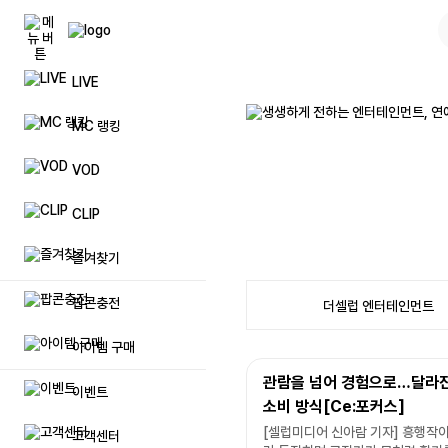
LIVE
팝콘(캐쉬)
풀방 입장권
공지사항
자주묻는
MC 랭킹
팝콘상품권 등록
리스트업
문의하기
일대일 
VOD
이벤트 팝콘(캐쉬)
시청인원 업
제안하기
방송 민
CLIP
럭셔리 팝콘(캐쉬)
방송저장 용량 추가
방송 및 장애신고
제재자 
즐겨찾기
프리미엄 닉네임 이용권
불법촬영물 등 유통신고
탈퇴 아이
팝콘충전
더셀럽 엔터테인먼트
매니저 추가
아이템 구매
관람을 넘어 경험으로…달라진
이벤트
메가폰
소비 방식[Ce:포커스]
[셀럽미디어 신아람 기자] 흥행작이
고객센터
방송 입장효과